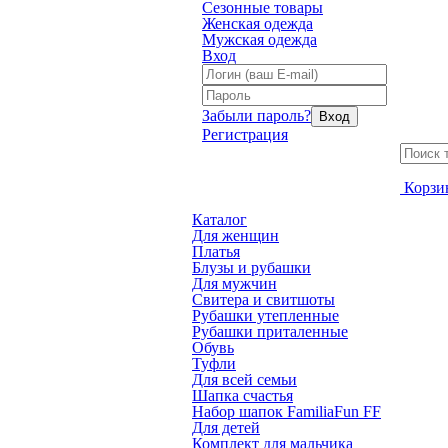
Сезонные товары
Женская одежда
Мужская одежда
Вход
Забыли пароль?
Вход
Регистрация
Корзи
Каталог
Для женщин
Платья
Блузы и рубашки
Для мужчин
Свитера и свитшоты
Рубашки утепленные
Рубашки приталенные
Обувь
Туфли
Для всей семьи
Шапка счастья
Набор шапок FamiliaFun FF
Для детей
Комплект для мальчика