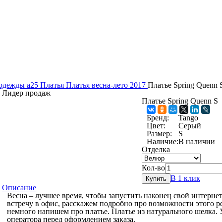
 одежды a25
Платья
Платья весна-лето 2017
Платье Spring Quenn 
Лидер продаж
Платье Spring Quenn S
Бренд:
Tango
Цвет:
Серый
Размер:
S
Наличие:
В наличии
Отделка
Кол-во
В 1 клик
Купить
Описание
Весна – лучшее время, чтобы запустить наконец свой интерне
встречу в офис, расскажем подробно про возможности этого р
немного напишем про платье. Платье из натурального шелка. 
оператора перед оформлением заказа.