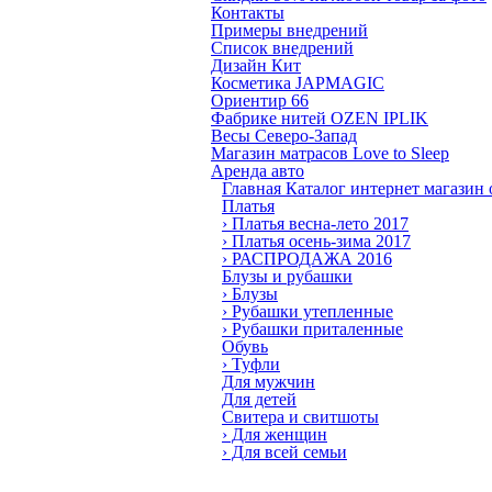
Контакты
Примеры внедрений
Список внедрений
Дизайн Кит
Косметика JAPMAGIC
Ориентир 66
Фабрике нитей OZEN IPLIK
Весы Северо-Запад
Магазин матрасов Love to Sleep
Аренда авто
Главная
Каталог интернет магазин
Платья
›
Платья весна-лето 2017
›
Платья осень-зима 2017
›
РАСПРОДАЖА 2016
Блузы и рубашки
›
Блузы
›
Рубашки утепленные
›
Рубашки приталенные
Обувь
›
Туфли
Для мужчин
Для детей
Свитера и свитшоты
›
Для женщин
›
Для всей семьи