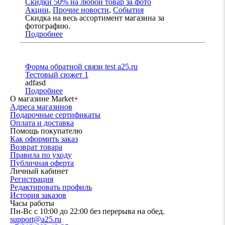
Скидки 50% на любой товар за фото
Акции
,
Прочие новости
,
События
Скидка на весь ассортимент магазина за
фотографию.
Подробнее
Форма обратной связи test a25.ru
Тестовый сюжет 1
adfasd
Подробнее
О магазине Market+
Адреса магазинов
Подарочные сертификаты
Оплата и доставка
Помощь покупателю
Как оформить заказ
Возврат товара
Правила по уходу
Публичная оферта
Личный кабинет
Регистрация
Редактировать профиль
История заказов
Часы работы
Пн-Вс с 10:00 до 22:00 без перерыва на обед.
support@a25.ru