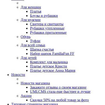
Для женщин
Платья
Блузы и рубашки
Для мужчин
Свитера и свитшоты
Рубашки утепленные
Рубашки приталенные
Обувь
Туфли
Для всей семьи
Шапка счастья
Набор шапок FamiliaFun FF
Для детей
Комплект для мальчика
Платье детское Кристи
Платье детское Анна Мария
Новости
Новости магазина
Закажите отзывы о своем магазине
UMI.CMS стала еще быстрее и лучше
Акции
Скидки 50% на любой товар за фото
Типовые страницы магазина