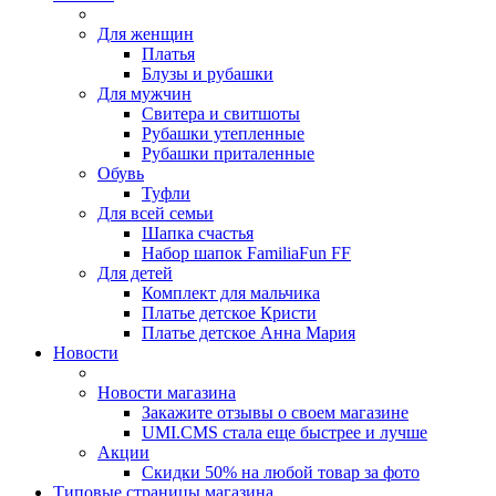
Для женщин
Платья
Блузы и рубашки
Для мужчин
Свитера и свитшоты
Рубашки утепленные
Рубашки приталенные
Обувь
Туфли
Для всей семьи
Шапка счастья
Набор шапок FamiliaFun FF
Для детей
Комплект для мальчика
Платье детское Кристи
Платье детское Анна Мария
Новости
Новости магазина
Закажите отзывы о своем магазине
UMI.CMS стала еще быстрее и лучше
Акции
Скидки 50% на любой товар за фото
Типовые страницы магазина