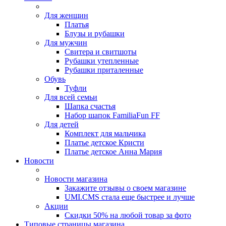
Для женщин
Платья
Блузы и рубашки
Для мужчин
Свитера и свитшоты
Рубашки утепленные
Рубашки приталенные
Обувь
Туфли
Для всей семьи
Шапка счастья
Набор шапок FamiliaFun FF
Для детей
Комплект для мальчика
Платье детское Кристи
Платье детское Анна Мария
Новости
Новости магазина
Закажите отзывы о своем магазине
UMI.CMS стала еще быстрее и лучше
Акции
Скидки 50% на любой товар за фото
Типовые страницы магазина