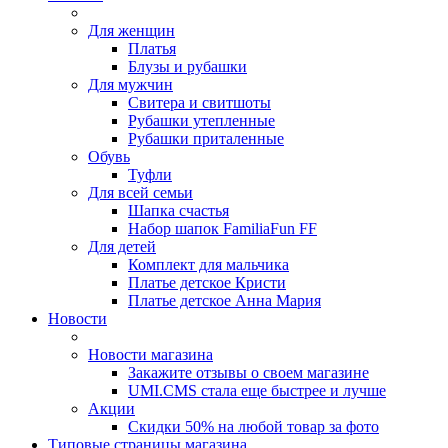
Для женщин
Платья
Блузы и рубашки
Для мужчин
Свитера и свитшоты
Рубашки утепленные
Рубашки приталенные
Обувь
Туфли
Для всей семьи
Шапка счастья
Набор шапок FamiliaFun FF
Для детей
Комплект для мальчика
Платье детское Кристи
Платье детское Анна Мария
Новости
Новости магазина
Закажите отзывы о своем магазине
UMI.CMS стала еще быстрее и лучше
Акции
Скидки 50% на любой товар за фото
Типовые страницы магазина